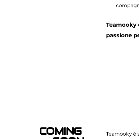
compagni
Teamooky è 
passione pe
COMING 
Teamooky è so