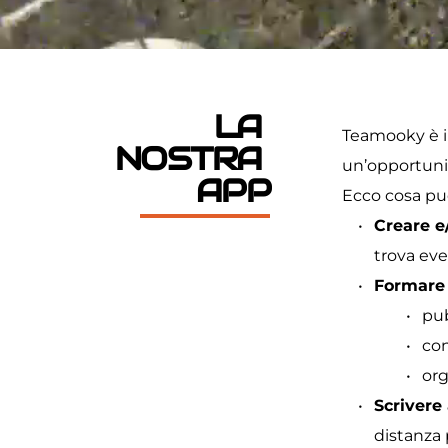
LA 
Teamooky è il
NOSTRA 
un’opportuni
APP
Ecco cosa pu
Creare e
trova eve
Formare i
pub
con
org
Scrivere
distanza 