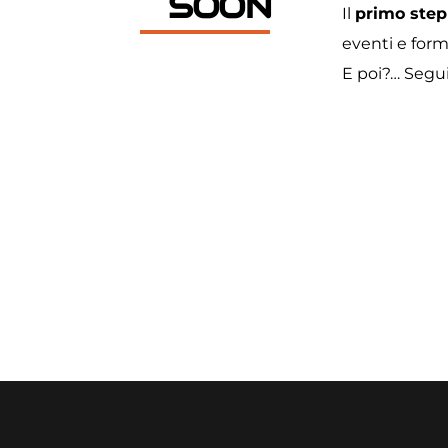
SOON
Il 
primo step
eventi e form
E poi?… Segui